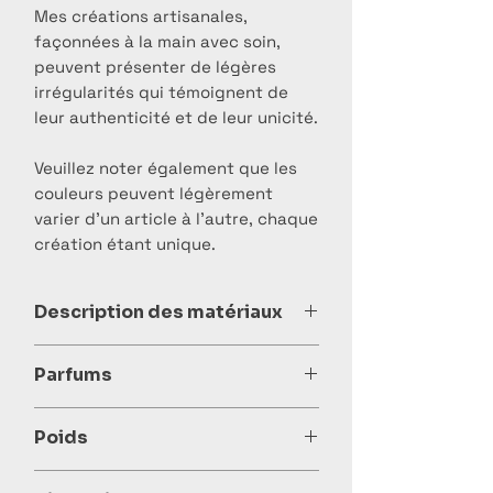
Mes créations artisanales,
façonnées à la main avec soin,
peuvent présenter de légères
irrégularités qui témoignent de
leur authenticité et de leur unicité.
Veuillez noter également que les
couleurs peuvent légèrement
varier d’un article à l’autre, chaque
création étant unique.
Description des matériaux
La cire d'olive EcoOlive : Une option
Parfums
écoresponsable pour des bougies
artisanales d'exception
Les parfums, garantie sans CMR
Je sélectionne avec soin les matériaux
Poids
(cancérogènes, mutagènes et
que j’utilise pour concevoir nos
reprotoxiques), sans phtalates ni
bougies, et la cire d'olive EcoOlive en
Environ 50 gr.
matières animales pour offrir des