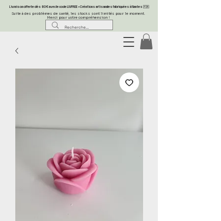
Livraison offerte dès 80 € avec le code LIVFREE • Créations artisanales fabriquées à Nantes 🇫🇷
Suite à des problèmes de santé, les stocks sont limités pour le moment.
Merci pour votre compréhension !