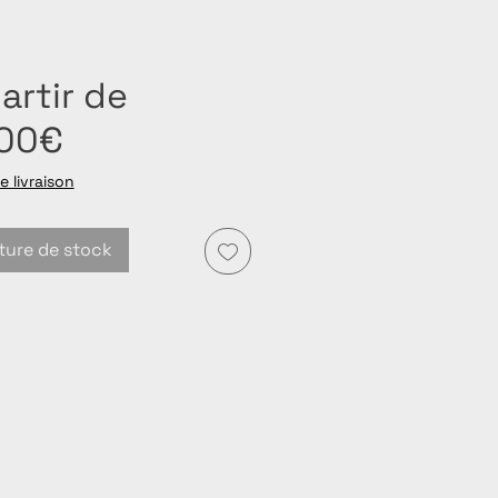
artir de
Prix
,00€
promotionnel
e livraison
ture de stock