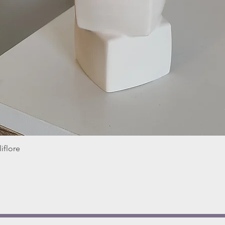
iflore
Aperçu rapide