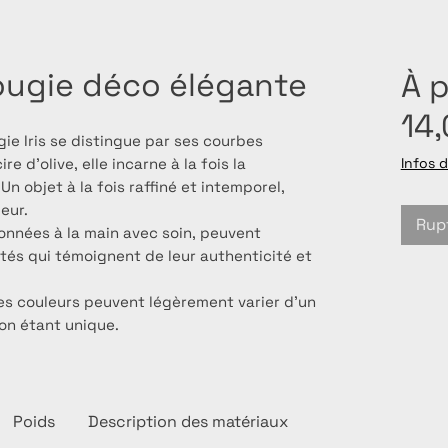
bougie déco élégante
À p
14
gie Iris se distingue par ses courbes
e d'olive, elle incarne à la fois la
Infos d
 Un objet à la fois raffiné et intemporel,
eur.
Rup
onnées à la main avec soin, peuvent
ités qui témoignent de leur authenticité et
es couleurs peuvent légèrement varier d’un
ion étant unique.
Poids
Description des matériaux
Parfums