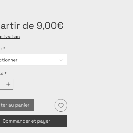
Prix
artir de
9,00€
promotionnel
e livraison
r
*
ctionner
té
*
ter au panier
Commander et payer