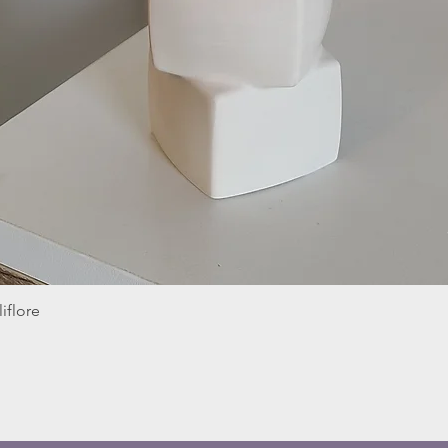
iflore
Aperçu rapide