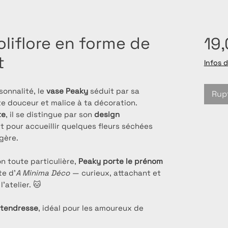
oliflore en forme de
19
t
Infos d
sonnalité, le
vase Peaky
séduit par sa
Rup
e douceur et malice à ta décoration.
te
, il se distingue par son
design
it pour accueillir quelques fleurs séchées
gère.
on toute particulière,
Peaky porte le prénom
te d’
A Minima Déco
— curieux, attachant et
’atelier. 🐱
 tendresse
, idéal pour les amoureux de