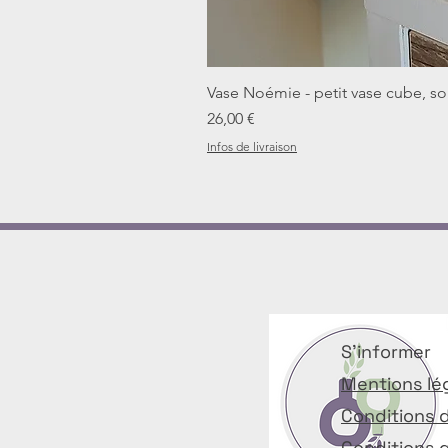
Vase Noémie - petit vase cube, sol
Prix
26,00 €
Infos de livraison
S'informer
Mentions lé
Conditions d
Conditions 