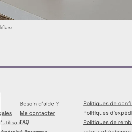
iflore
Aperçu rapide
Politiques de confi
Besoin d'aide ?
Politiques d'expéd
gales
Me contacter
FAQ
Politiques de rem
'utilisation
retour et échange
générales de vente