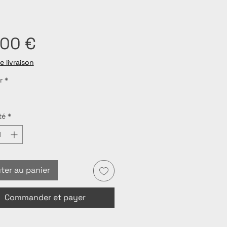
Prix
,00 €
e livraison
r
*
té
*
ter au panier
Commander et payer