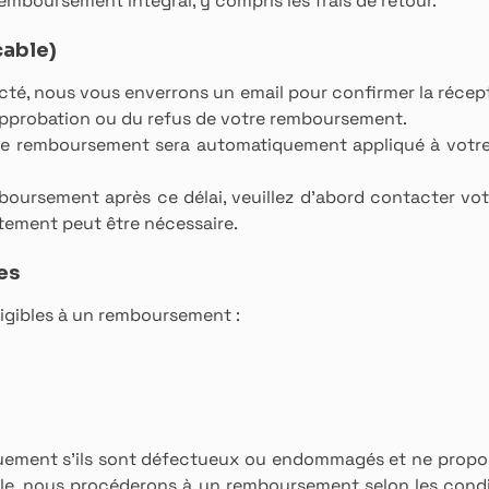
mboursement intégral, y compris les frais de retour.
cable)
ecté, nous vous enverrons un email pour confirmer la récept
approbation ou du refus de votre remboursement.
le remboursement sera automatiquement appliqué à votr
mboursement après ce délai, veuillez d'abord contacter v
aitement peut être nécessaire.
es
ligibles à un remboursement :
quement s’ils sont défectueux ou endommagés et ne propo
cle, nous procéderons à un remboursement selon les condi