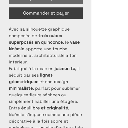
Commander et payer
Avec sa silhouette graphique
composée de
trois cubes
superposés en quinconce
, le
vase
Noémie
apporte une touche
moderne et architecturale à ton
intérieur.
Fabriqué à la main en
jesmonite
, il
séduit par ses
lignes
géométriques
et son
design
minimaliste
, parfait pour sublimer
quelques fleurs séchées ou
simplement habiller une étagère.
Entre
équilibre et originalité
,
Noémie s’impose comme une pièce
décorative à la fois sobre et
audacieuse — un clin d’œil au style