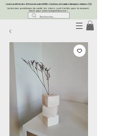
Livraison offerte dès 80 € avec le code LIVFREE • Créations artisanales fabriquées à Nantes 🇫🇷
Suite à des problèmes de santé, les stocks sont limités pour le moment.
Merci pour votre compréhension !