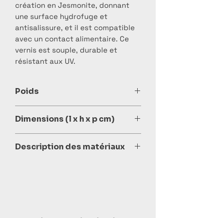
création en Jesmonite, donnant
une surface hydrofuge et
antisalissure, et il est compatible
avec un contact alimentaire. Ce
vernis est souple, durable et
résistant aux UV.
Poids
Environ 585 gr.
Dimensions (l x h x p cm)
6,5 x 11,5 x 6,5 cm
Description des matériaux
Qu'est-ce que la Jesmonite ?
La Jesmonite est un matériau
composite à base de liquide acrylique
aqueux et une base minérale
composée de gypse (aussi appelé