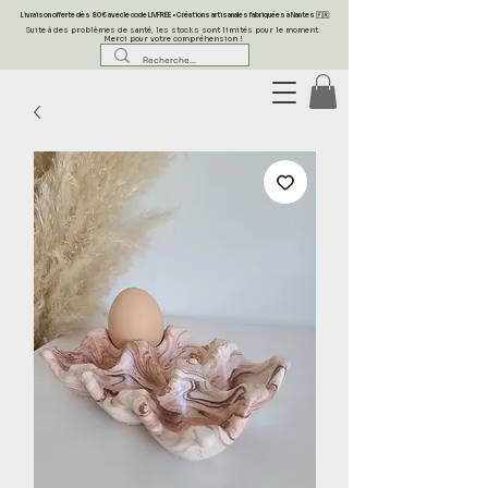
Livraison offerte dès 80 € avec le code LIVFREE • Créations artisanales fabriquées à Nantes 🇫🇷
Suite à des problèmes de santé, les stocks sont limités pour le moment.
Merci pour votre compréhension !