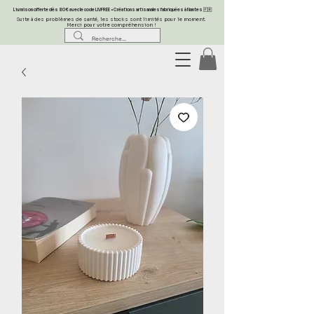
Livraison offerte dès 80 € avec le code LIVFREE • Créations artisanales fabriquées à Nantes 🇫🇷
Suite à des problèmes de santé, les stocks sont limités pour le moment.
Merci pour votre compréhension !