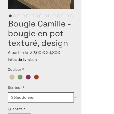
Bougie Camille -
bougie en pot
texturé, design
Prix
Prix
À partir de
 32,00 € 
24,80€
original
promotionnel
Infos de livraison
Couleur
*
Senteur
*
Quantité
*