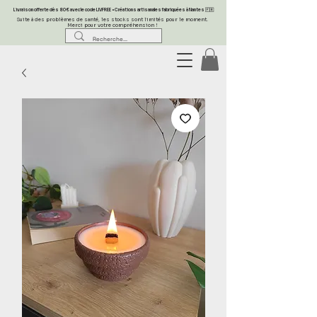
Livraison offerte dès 80 € avec le code LIVFREE • Créations artisanales fabriquées à Nantes 🇫🇷
Suite à des problèmes de santé, les stocks sont limités pour le moment.
Merci pour votre compréhension !