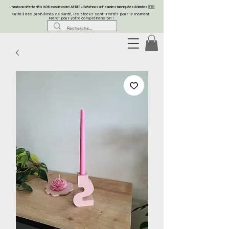
Livraison offerte dès 80 € avec le code LIVFREE • Créations artisanales fabriquées à Nantes 🇫🇷
Suite à des problèmes de santé, les stocks sont limités pour le moment.
Merci pour votre compréhension !