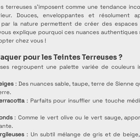
tes terreuses s’imposent comme une tendance inco
rieur. Douces, enveloppantes et résolument apa
s par la nature permettent de créer des espaces 
vous explique pourquoi ces nuances authentiques s
opter chez vous !
aquer pour les Teintes Terreuses ?
uses regroupent une palette variée de couleurs in
eiges
 : Des nuances sable, taupe, terre de Sienne qui
erre.
erracotta
 : Parfaits pour insuffler une touche méd
fonds
 : Comme le vert olive ou le vert sauge, appo
ante.
rgileuses
 : Un subtil mélange de gris et de beige,