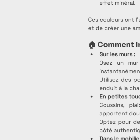
effet minéral.
Ces couleurs ont l’
et de créer une am
🏠 
Comment Int
Sur les murs :
Osez un mur 
instantanément
Utilisez des p
enduit à la ch
En petites tou
Coussins, pla
apportent dou
Optez pour des
côté authenti
Dans le mobilier