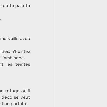
c cette palette 
.
merveille avec 
es, n’hésitez 
r l’ambiance.
t les teintes 
n refuge où il 
a déco se veut 
tion parfaite.