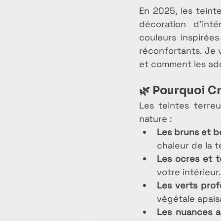
En 2025, les tein
décoration d’inté
couleurs inspirée
réconfortants. Je 
et comment les ad
🌿 
Pourquoi Cr
Les teintes terre
nature :
Les bruns et b
chaleur de la t
Les ocres et t
votre intérieur.
Les verts pro
végétale apais
Les nuances a