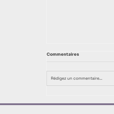
Commentaires
Rédigez un commentaire...
🎄 A Minima Déco part en
tournée de Noël !