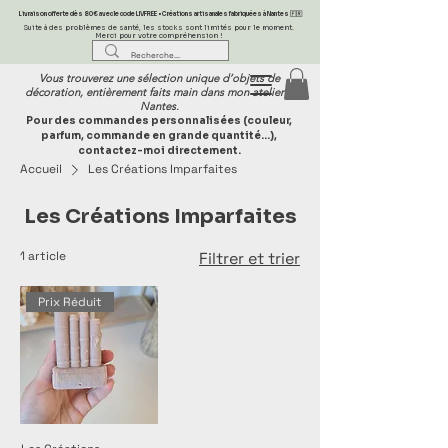
Livraison offerte dès 80 € avec le code LIVFREE • Créations artisanales fabriquées à Nantes 🇫🇷
Suite à des problèmes de santé, les stocks sont limités pour le moment.
Merci pour votre compréhension !
Vous trouverez une sélection unique d’objets de
décoration, entièrement faits main dans mon atelier à
Nantes.
Pour des commandes personnalisées (couleur,
parfum, commande en grande quantité…),
contactez-moi directement.
Accueil
Les Créations Imparfaites
Les Créations Imparfaites
1 article
Filtrer et trier
Prix Réduit