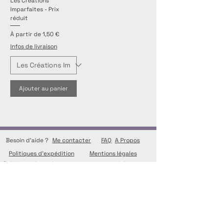
Les Créations
Imparfaites - Prix
réduit
Prix promotionnel
À partir de
1,50 €
Infos de livraison
Ajouter au panier
Besoin d'aide ?
Me contacter
FAQ
A Propos
Politiques d'expédition
Mentions légales
Politiques de remboursement, retour et échange
Conditions d'utilisation
Conditions générales de vente
Conditions générales de service
Politiques relatives aux cookies